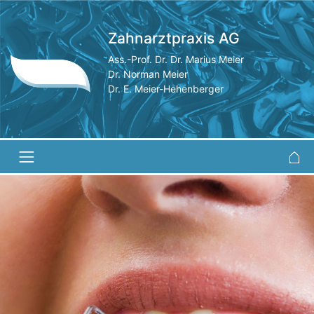
Zahnarztpraxis AG
Ass.-Prof. Dr. Dr. Marius Meier
Dr. Norman Meier
Dr. E. Meier-Hehenberger