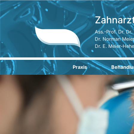
Zahnarz
Ass.-Prof. Dr. Dr
Dr. Norman Meie
Dr. E. Meier-Heh
Praxis
Behandlu