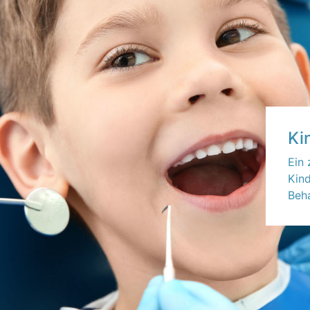
Ki
Ein 
Kin
Beha