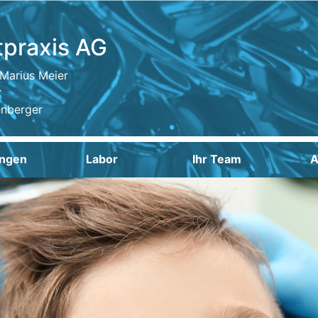
tpraxis AG
. Marius Meier
r
enberger
ngen
Labor
Ihr Team
A