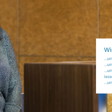
Wi
...
...u
...
lass
...u