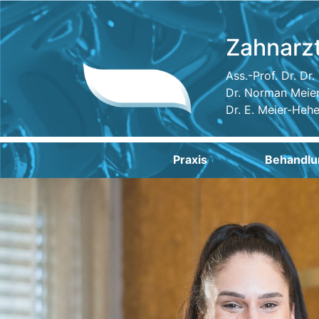
Zahnarz
Ass.-Prof. Dr. Dr
Dr. Norman Meie
Dr. E. Meier-Heh
Praxis
Behandlu