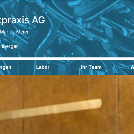
tpraxis AG
. Marius Meier
r
enberger
ngen
Labor
Ihr Team
A